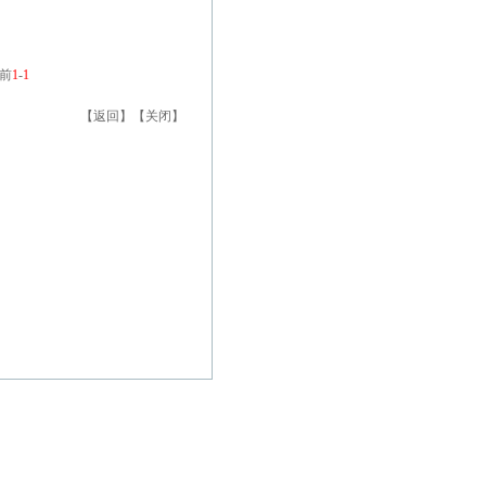
前
1
-
1
【
返回
】【
关闭
】