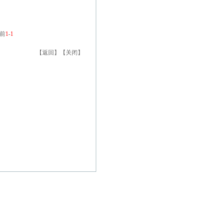
前
1
-
1
【
返回
】【
关闭
】